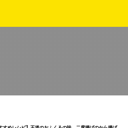
すすめレシピ】王道のおふくろの味。二度揚げのから揚げ