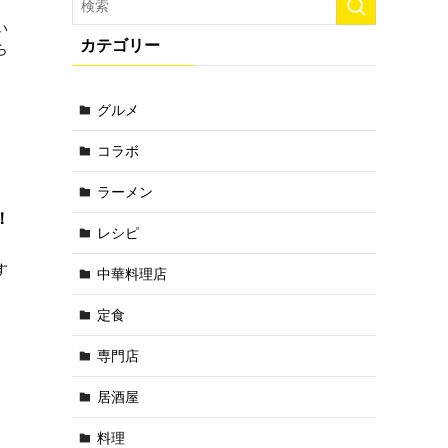
い
カテゴリー
ら
グルメ
コラボ
ラーメン
！
レシピ
す
中華料理店
定食
専門店
居酒屋
料理