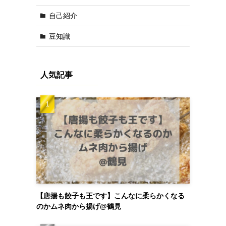
自己紹介
豆知識
人気記事
【唐揚も餃子も王です】こんなに柔らかくなる
のかムネ肉から揚げ@鶴見