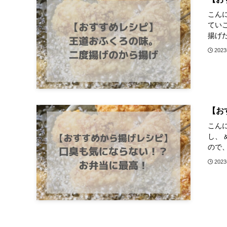
こん
てい
揚げだ
202
【お
こん
し、
ので、
202