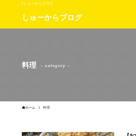
| しゅーからブログ
しゅーからブログ
料理
– category –
ホーム
料理
【お