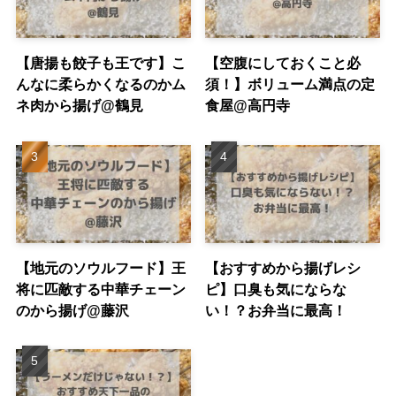
【唐揚も餃子も王です】こ
【空腹にしておくこと必
んなに柔らかくなるのかム
須！】ボリューム満点の定
ネ肉から揚げ@鶴見
食屋@高円寺
【地元のソウルフード】王
【おすすめから揚げレシ
将に匹敵する中華チェーン
ピ】口臭も気にならな
のから揚げ@藤沢
い！？お弁当に最高！