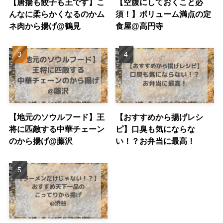
【唐揚も餃子も王です】こ
【空腹にしておくこと必
んなに柔らかくなるのかム
須！】ボリューム満点の定
ネ肉から揚げ@鶴見
食屋@高円寺
【地元のソウルフード】王
【おすすめから揚げレシ
将に匹敵する中華チェーン
ピ】口臭も気にならな
のから揚げ@藤沢
い！？お弁当に最高！