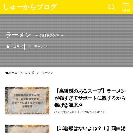
しゅーからブログ
MENU
ラーメン
– category –
コラボ
ラーメン
ホーム
コラボ
ラーメン
【高級感のあるスープ】ラーメン
が強すぎてサポートに徹するから
揚げ@海老名
2023年12月7日
2024年2月11日
【罪悪感はないよね？！】鶏白湯